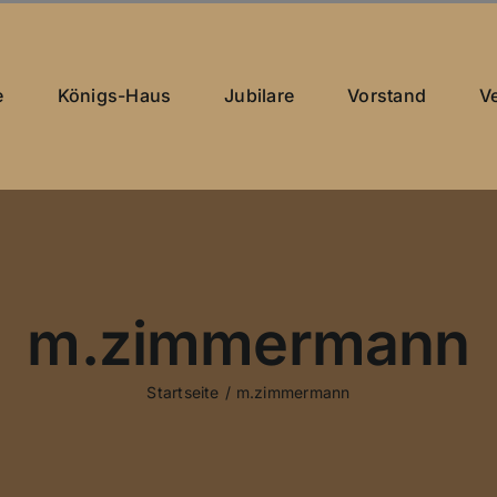
e
Königs-Haus
Jubilare
Vorstand
V
m.zimmermann
Startseite
m.zimmermann