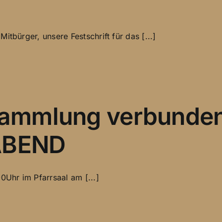
tbürger, unsere Festschrift für das [...]
rsammlung verbunde
ABEND
Uhr im Pfarrsaal am [...]