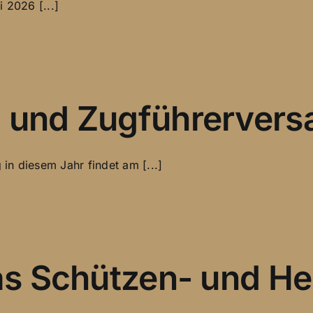
 2026 [...]
ederversammlung
nden
- und Zugführerver
STEHRENABEND
in diesem Jahr findet am [...]
nds-
hrerversammlung
das Schützen- und H