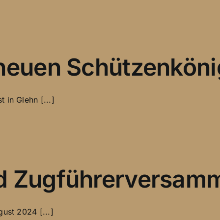
 neuen Schützenköni
 in Glehn [...]
nd Zugführerversam
ust 2024 [...]