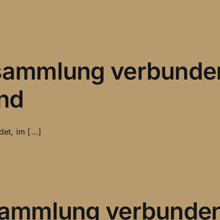
rsammlung verbunde
nd
t, im [...]
rsammlung verbunde