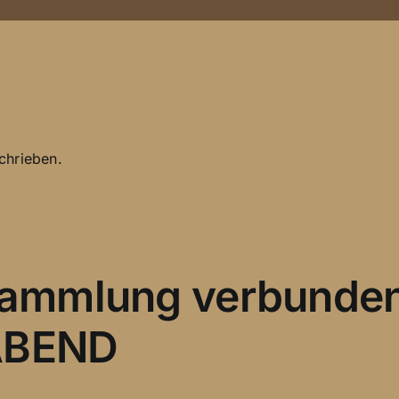
chrieben.
rsammlung verbunde
ABEND